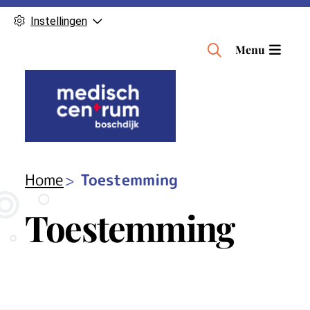
Instellingen
H
Menu
o
o
f
d
m
e
n
Home
Toestemming
u
Toestemming