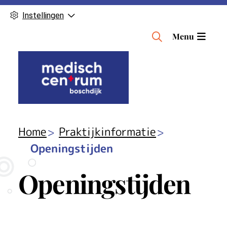
Instellingen
H
Menu
o
o
f
d
m
e
n
Home
Praktijkinformatie
u
Openingstijden
Openingstijden