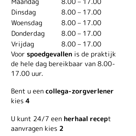
n
Maandag
8.00 – 17.00
g
Dinsdag
8.00 – 17.00
Woensdag
8.00 – 17.00
s
Donderdag
8.00 – 17.00
t
Vrijdag
8.00 – 17.00
i
Voor
spoedgevallen
is de praktijk
j
de hele dag bereikbaar van 8.00-
17.00 uur.
d
e
Bent u een
collega-zorgverlener
kies
4
n
U kunt 24/7 een
herhaal recep
t
aanvragen kies
2