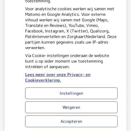
toestemming.
5621 DE
Eindhoven
Voor analytische cookies werken wij samen met
Matomo en Google Analytics. Voor externe
inhoud werken wij samen met Google (Maps,
Translate en Reviews), YouTube, Vimeo,
Facebook, Instagram, X (Twitter), Qualizorg,
Patiëntenvertellen en ZorgkaartNederland. Deze
partijen kunnen gegevens zoals uw IP-adres
verwerken.
Via Cookie-instellingen onderaan de website
kunt u op ieder moment uw toestemming
intrekken of aanpassen.
Lees meer over onze Privacy- en
Cookieverklaring.
Uw Zorg Online
Beheer
|
Instellingen
Privacy verklaring
Cookie-
|
instellingen
Voorwaarden
Weigeren
|
Accepteren