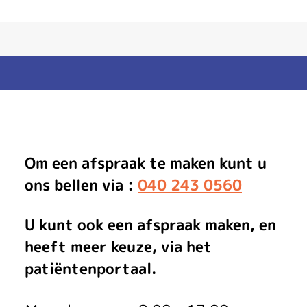
O
Om een afspraak te maken kunt u
p
ons bellen via :
040 243 0560
e
U kunt ook een afspraak maken, en
n
heeft meer keuze, via het
patiëntenportaal.
i