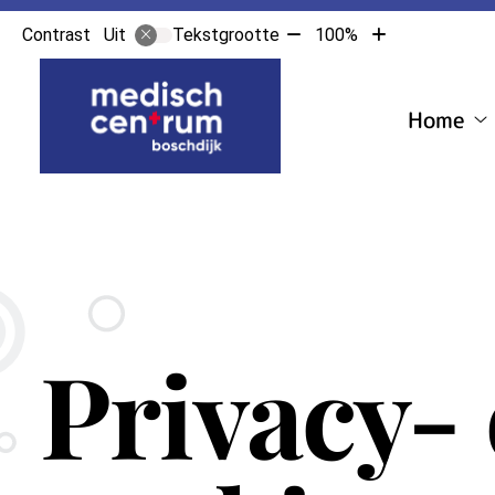
Tekst
Tekst
Contrast
Tekstgrootte
100%
Uit
verkleinen
vergroten
Hoofdmenu
met
met
10%
10%
Home
H
s
Privacy-