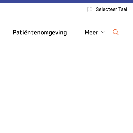
Selecteer Taal
Patiëntenomgeving
Meer
edische
Meer
inks
submenu
ubmenu