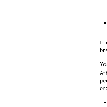
In
br
Wa
Af
pe
on