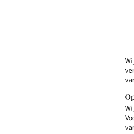
Wi
ve
va
Op
Wi
Vo
va