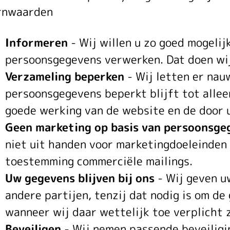
rnwaarden
en
Informeren
- Wij willen u zo goed mogeli
persoonsgegevens verwerken. Dat doen wij
cookieverk
Verzameling beperken
- Wij letten er nau
persoonsgegevens beperkt blijft tot allee
goede werking van de website en de door u
Geen marketing op basis van persoonsge
niet uit handen voor marketingdoeleinden 
toestemming commerciële mailings.
Uw gegevens blijven bij ons
- Wij geven u
andere partijen, tenzij dat nodig is om de
wanneer wij daar wettelijk toe verplicht z
Beveiligen
- Wij nemen passende beveilig