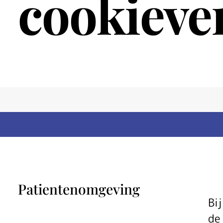
cookieve
Patientenomgeving
Bi
de