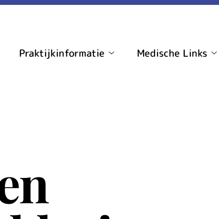
Praktijkinformatie
Medische Links
ome
Praktijkinformatie
M
ubmenu
submenu
L
s
 en