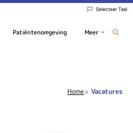
Selecteer Taal
Patiëntenomgeving
Meer
edische
Meer
inks
submenu
ubmenu
Home
Vacatures