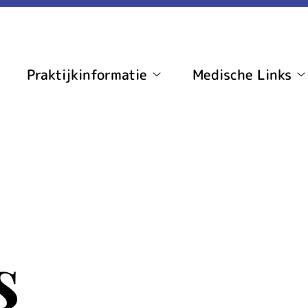
Praktijkinformatie
Medische Links
ome
Praktijkinformatie
M
ubmenu
submenu
L
s
s