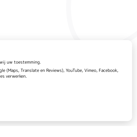
n wij uw toestemming.
le (Maps, Translate en Reviews), YouTube, Vimeo, Facebook,
res verwerken.
aring
Cookie-instellingen
Voorwaarden
|
|