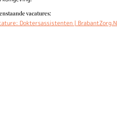
enstaande vacatures:
cature: Doktersassistenten | BrabantZorg.