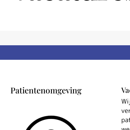
Patientenomgeving
Va
Wi
ve
pa
we