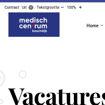
Tekst
Tekst
Contrast
Tekstgrootte
100%
Uit
verkleinen
vergroten
Hoofdmenu
met
met
10%
10%
Home
H
s
Vacature