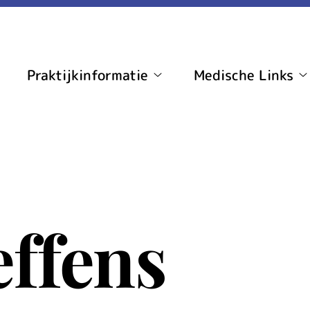
Praktijkinformatie
Medische Links
ome
Praktijkinformatie
M
ubmenu
submenu
L
s
effens