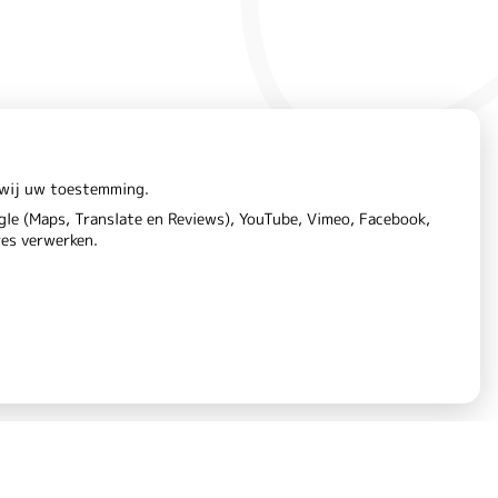
n wij uw toestemming.
le (Maps, Translate en Reviews), YouTube, Vimeo, Facebook,
res verwerken.
aring
Cookie-instellingen
Voorwaarden
|
|