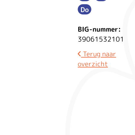
Maandag
Dinsdag
Do
Donderdag
Steffens
BIG-nummer:
39061532101
Terug naar
overzicht