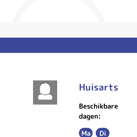
Huisarts
Mw
Beschikbare
dagen:
S.
Ma
Di