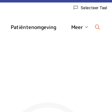
Selecteer Taal
Patiëntenomgeving
Meer
edische
Meer
inks
submenu
ubmenu