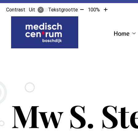
Tekst
Tekst
Contrast
Tekstgrootte
100%
Uit
verkleinen
vergroten
Hoofdmenu
met
met
10%
10%
Home
H
s
Mw S. St