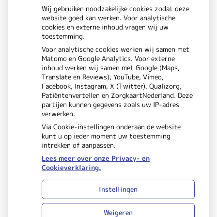
Wij gebruiken noodzakelijke cookies zodat deze
website goed kan werken. Voor analytische
cookies en externe inhoud vragen wij uw
Douglashout
32B
toestemming.
5621 DE
Eindhoven
Voor analytische cookies werken wij samen met
Matomo en Google Analytics. Voor externe
inhoud werken wij samen met Google (Maps,
Translate en Reviews), YouTube, Vimeo,
Facebook, Instagram, X (Twitter), Qualizorg,
Patiëntenvertellen en ZorgkaartNederland. Deze
partijen kunnen gegevens zoals uw IP-adres
verwerken.
Via Cookie-instellingen onderaan de website
kunt u op ieder moment uw toestemming
intrekken of aanpassen.
Lees meer over onze Privacy- en
Cookieverklaring.
Uw Zorg Online
Beheer
|
Instellingen
Privacy verklaring
Cookie-
|
instellingen
Voorwaarden
Weigeren
|