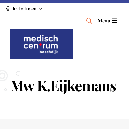
Instellingen
H
Menu
o
o
f
d
m
e
n
Mw K.Eijkemans
u