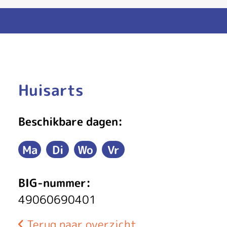
M
Huisarts
w
Beschikbare dagen:
K
Ma
Di
Wo
Vr
.
Maandag
Dinsdag
Woensdag
Vrijdag
E
BIG-nummer:
i
49060690401
j
Terug naar overzicht