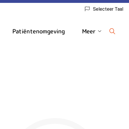
Selecteer Taal
Patiëntenomgeving
Meer
edische
Meer
inks
submenu
ubmenu