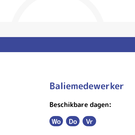
Baliemedewerker
Claudia
Beschikbare dagen:
Wo
Do
Vr
Woensdag
Donderdag
Vrijdag