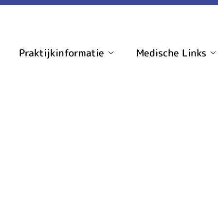
Praktijkinformatie
Medische Links
ome
Praktijkinformatie
M
ubmenu
submenu
L
s