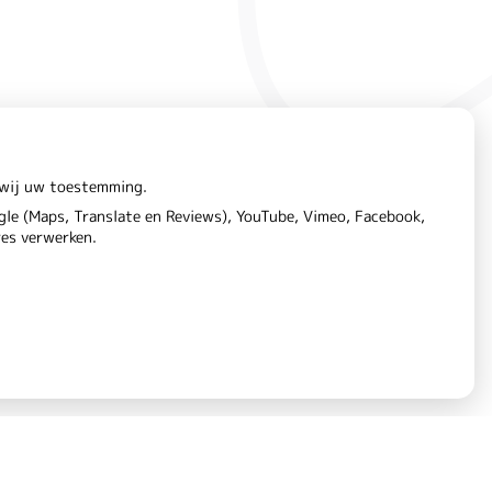
n wij uw toestemming.
le (Maps, Translate en Reviews), YouTube, Vimeo, Facebook,
res verwerken.
aring
Cookie-instellingen
Voorwaarden
|
|