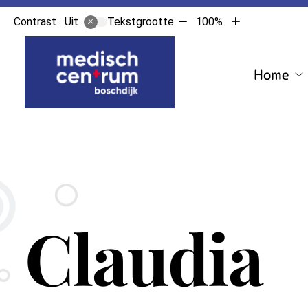
Tekst
Tekst
Contrast
Tekstgrootte
100%
Uit
verkleinen
vergroten
Hoofdmenu
met
met
10%
10%
Home
H
s
Claudia