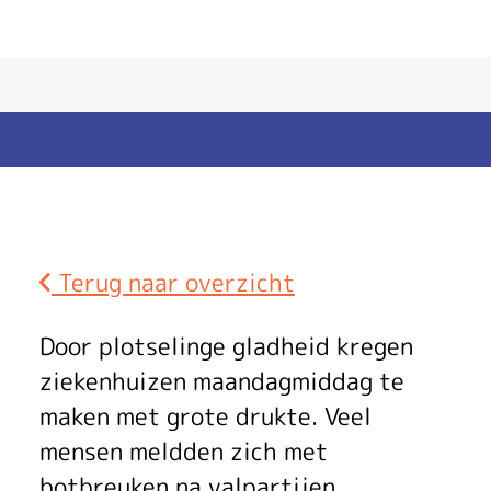
Terug naar overzicht
G
Door plotselinge gladheid kregen
r
ziekenhuizen maandagmiddag te
maken met grote drukte. Veel
o
mensen meldden zich met
botbreuken na valpartijen.