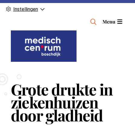
Instellingen
H
Menu
o
o
f
d
m
e
n
Grote drukte in
u
ziekenhuizen
door gladheid