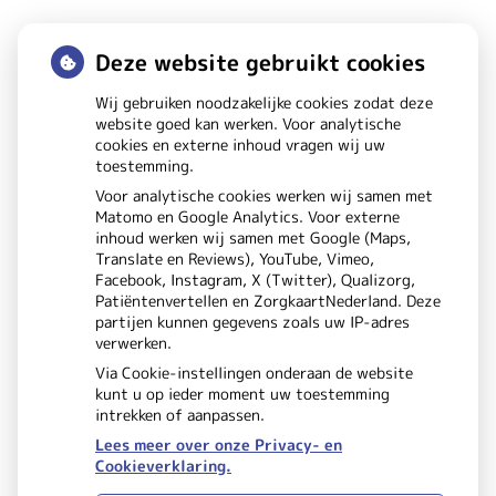
n
d
Deze website gebruikt cookies
Huisarts Boschdijk
o
Wij gebruiken noodzakelijke cookies zodat deze
website goed kan werken. Voor analytische
o
cookies en externe inhoud vragen wij uw
Douglashout
32B
toestemming.
r
5621 DE
Eindhoven
Voor analytische cookies werken wij samen met
Matomo en Google Analytics. Voor externe
g
inhoud werken wij samen met Google (Maps,
Translate en Reviews), YouTube, Vimeo,
l
Facebook, Instagram, X (Twitter), Qualizorg,
Patiëntenvertellen en ZorgkaartNederland. Deze
a
partijen kunnen gegevens zoals uw IP-adres
verwerken.
d
Via Cookie-instellingen onderaan de website
kunt u op ieder moment uw toestemming
h
intrekken of aanpassen.
Lees meer over onze Privacy- en
e
Cookieverklaring.
Uw Zorg Online
Beheer
|