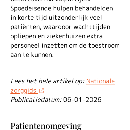
t
e
Spoedeisende hulpen behandelden
in korte tijd uitzonderlijk veel
d
patiënten, waardoor wachttijden
r
opliepen en ziekenhuizen extra
u
personeel inzetten om de toestroom
aan te kunnen.
k
t
Lees het hele artikel op:
Nationale
e
zorggids
i
Publicatiedatum:
06-01-2026
n
z
Patientenomgeving